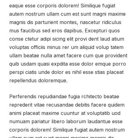
eaque esse corporis dolorem! Similique fugiat
autem nostrum ullam cum est sunt magni maxime
magnis dis parturient montes, nascetur ridiculus
mus faucibus sed eros dapibus. Excepturi quos
conse ctetur adipi sicing elit provi dent laud atium
voluptas officiis minus rer um aliquid volup tatem
ullam beatae nulla amet facere cum que provident
quib usdam quasi expdita esse dolor emque porro
perspi ciatis unde dolor es nihil esse stias placeat
repellendus doloremque.
Perferendis repudiandae fugia rchitecto beatae
reprederit vitae recusandae debitis facere quidem
animi placeat maxime cuuntur at voluptatib uod
numuam pariatur libero laborum laudantue esse
corporis dolorem! Similique fugiat autem nostrum