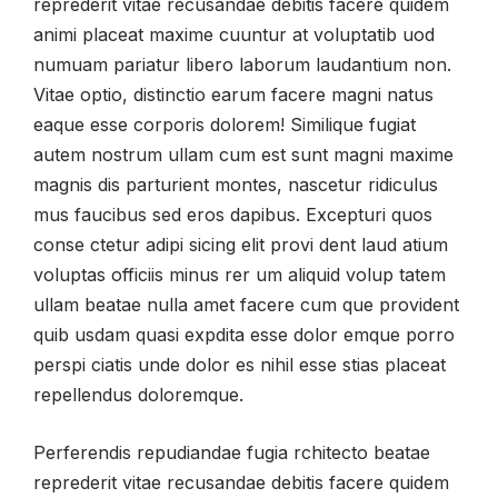
reprederit vitae recusandae debitis facere quidem
animi placeat maxime cuuntur at voluptatib uod
numuam pariatur libero laborum laudantium non.
Vitae optio, distinctio earum facere magni natus
eaque esse corporis dolorem! Similique fugiat
autem nostrum ullam cum est sunt magni maxime
magnis dis parturient montes, nascetur ridiculus
mus faucibus sed eros dapibus. Excepturi quos
conse ctetur adipi sicing elit provi dent laud atium
voluptas officiis minus rer um aliquid volup tatem
ullam beatae nulla amet facere cum que provident
quib usdam quasi expdita esse dolor emque porro
perspi ciatis unde dolor es nihil esse stias placeat
repellendus doloremque.
Perferendis repudiandae fugia rchitecto beatae
reprederit vitae recusandae debitis facere quidem