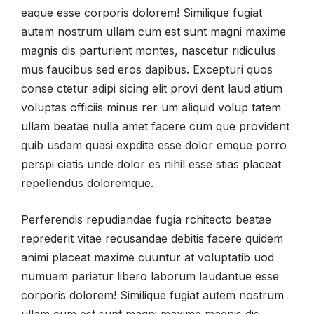
eaque esse corporis dolorem! Similique fugiat
autem nostrum ullam cum est sunt magni maxime
magnis dis parturient montes, nascetur ridiculus
mus faucibus sed eros dapibus. Excepturi quos
conse ctetur adipi sicing elit provi dent laud atium
voluptas officiis minus rer um aliquid volup tatem
ullam beatae nulla amet facere cum que provident
quib usdam quasi expdita esse dolor emque porro
perspi ciatis unde dolor es nihil esse stias placeat
repellendus doloremque.
Perferendis repudiandae fugia rchitecto beatae
reprederit vitae recusandae debitis facere quidem
animi placeat maxime cuuntur at voluptatib uod
numuam pariatur libero laborum laudantue esse
corporis dolorem! Similique fugiat autem nostrum