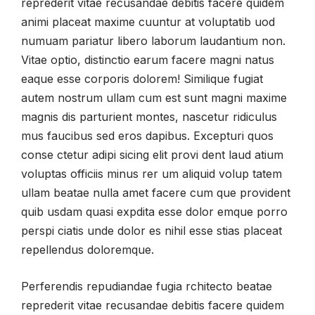
reprederit vitae recusandae debitis facere quidem
animi placeat maxime cuuntur at voluptatib uod
numuam pariatur libero laborum laudantium non.
Vitae optio, distinctio earum facere magni natus
eaque esse corporis dolorem! Similique fugiat
autem nostrum ullam cum est sunt magni maxime
magnis dis parturient montes, nascetur ridiculus
mus faucibus sed eros dapibus. Excepturi quos
conse ctetur adipi sicing elit provi dent laud atium
voluptas officiis minus rer um aliquid volup tatem
ullam beatae nulla amet facere cum que provident
quib usdam quasi expdita esse dolor emque porro
perspi ciatis unde dolor es nihil esse stias placeat
repellendus doloremque.
Perferendis repudiandae fugia rchitecto beatae
reprederit vitae recusandae debitis facere quidem